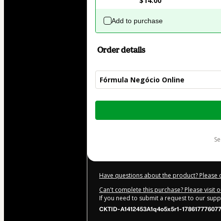
$14.00
Add to purchase
Order details
Fórmula Negócio Online
Total
of
$62.00
s
Have questions about the product? Please 
Can't complete this purchase? Please visit 
If you need to submit a request to our sup
CKTID-A1412453A1q4o5x5r1-17861777607