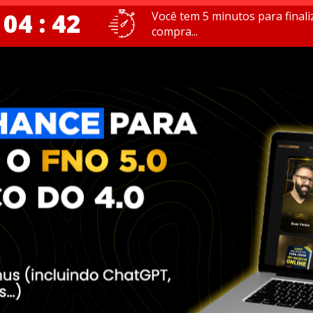
 04 : 41
Você tem 5 minutos para finali
compra...