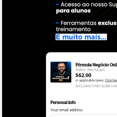
Fórmula Negócio Onl
Author: Alex Vargas
$62.00
(+ applicable taxes.
Click he
EXCLUSIVO PARA QUEM CH
Personal info
Your email address