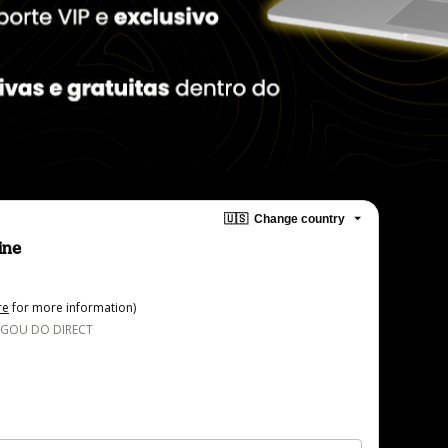
🇺🇸
Change country
ine
re
for more information)
EGOU DO DIRECT