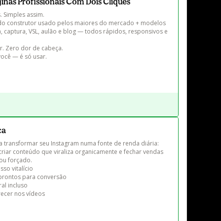
áginas Profissionais Com Dois Cliques
 Simples assim.

ça do construtor usado pelos maiores do mercado + modelos 
 captura, VSL, aulão e blog — todos rápidos, responsivos e 
. Zero dor de cabeça.

ocê — é só usar.

ca
 a transformar seu Instagram numa fonte de renda diária: 
 criar conteúdo que viraliza organicamente e fechar vendas 
ou forçado.

so vitalício

rontos para conversão

l incluso

cer nos vídeos
