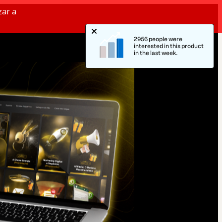
zar a
2956 people were
interested in this product
in the last week.