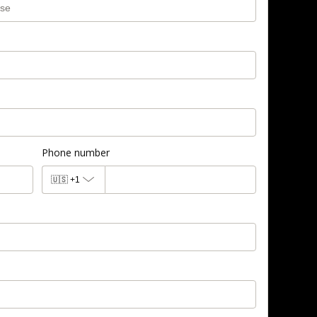
Phone number
🇺🇸
+1