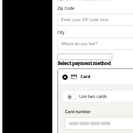
Zip Code
City
Select payment method
Card
Card
selected
as
payment
payment_data.secti
Use two cards
method