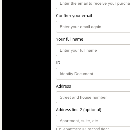
Confirm your email
Your full name
ID
Address
Address line 2 (optional)
E.g.: Apartment B2, second floor.