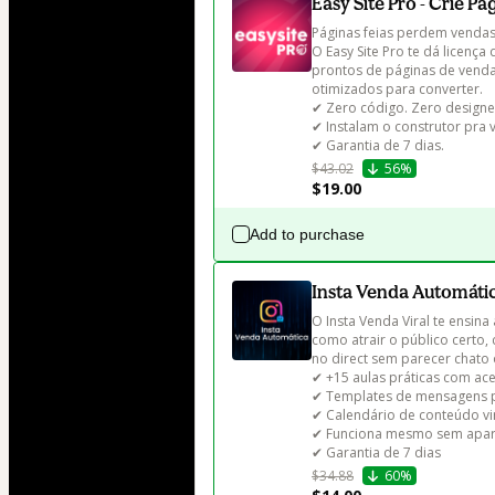
Easy Site Pro - Crie P
Páginas feias perdem vendas.
O Easy Site Pro te dá licen
prontos de páginas de venda,
otimizados para converter.

✔ Zero código. Zero designer
✔ Instalam o construtor pra v
✔ Garantia de 7 dias.
$43.02
56%
$19.00
Add to purchase
Insta Venda Automáti
O Insta Venda Viral te ensina
como atrair o público certo,
no direct sem parecer chato 
✔ +15 aulas práticas com aces
✔ Templates de mensagens p
✔ Calendário de conteúdo vira
✔ Funciona mesmo sem apare
✔ Garantia de 7 dias
$34.88
60%