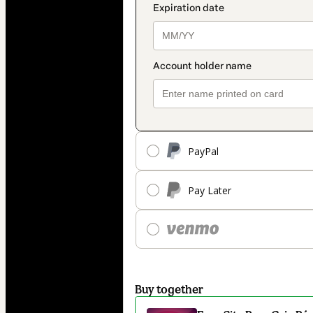
PayPal
Pay Later
Buy together