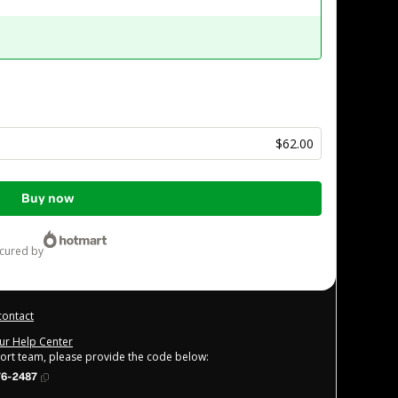
$62.00
Buy now
ecured by
contact
our Help Center
port team, please provide the code below:
76-2487