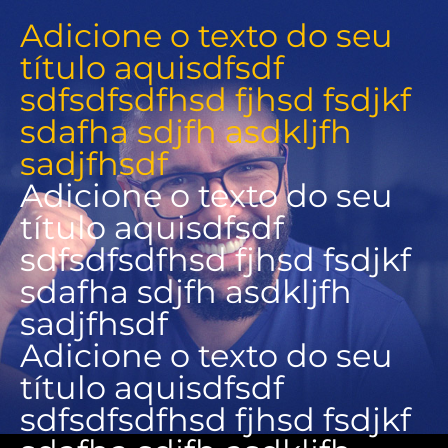
Adicione o texto do seu
título aquisdfsdf
sdfsdfsdfhsd fjhsd fsdjkf
sdafha sdjfh asdkljfh
sadjfhsdf
Adicione o texto do seu
título aquisdfsdf
sdfsdfsdfhsd fjhsd fsdjkf
sdafha sdjfh asdkljfh
sadjfhsdf
Adicione o texto do seu
título aquisdfsdf
sdfsdfsdfhsd fjhsd fsdjkf