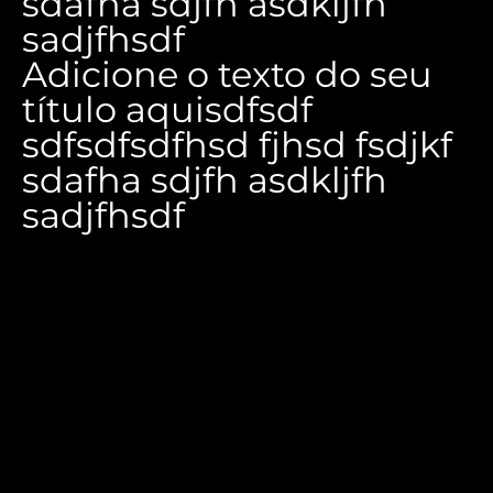
sdafha sdjfh asdkljfh
sadjfhsdf
Adicione o texto do seu
título aquisdfsdf
sdfsdfsdfhsd fjhsd fsdjkf
sdafha sdjfh asdkljfh
sadjfhsdf